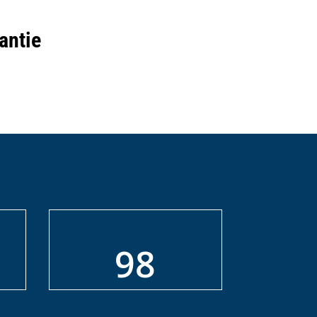
antie
98